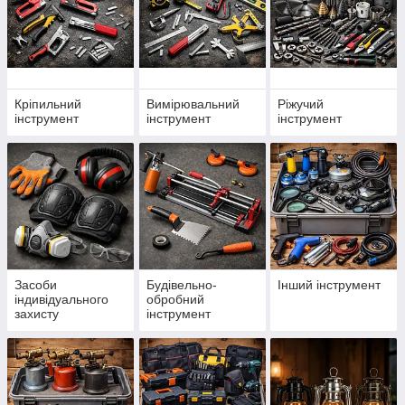
Кріпильний
Вимірювальний
Ріжучий
інструмент
інструмент
інструмент
Засоби
Будівельно-
Інший інструмент
індивідуального
обробний
захисту
інструмент