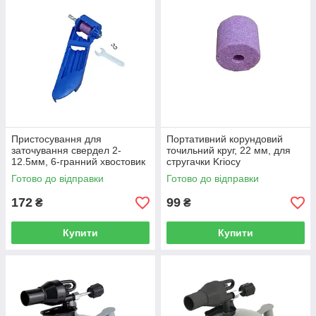
Пристосування для
Портативний корундовий
заточування свердел 2-
точильний круг, 22 мм, для
12.5мм, 6-гранний хвостовик
стругачки Kriocy
під дриль, 160 мм Kriocy
Готово до відправки
Готово до відправки
172
99
₴
₴
Купити
Купити