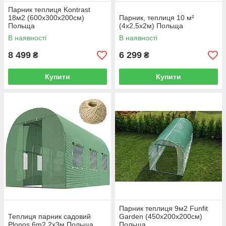
Парник теплиця Kontrast
18м2 (600х300х200см)
Парник, теплиця 10 м²
Польща
(4х2,5х2м) Польща
В наявності
В наявності
8 499
6 299
₴
₴
Купити
Купити
Парник теплиця 9м2 Funfit
Теплиця парник садовий
Garden (450х200х200см)
Plonos 6m2 2x3м Польща
Польща