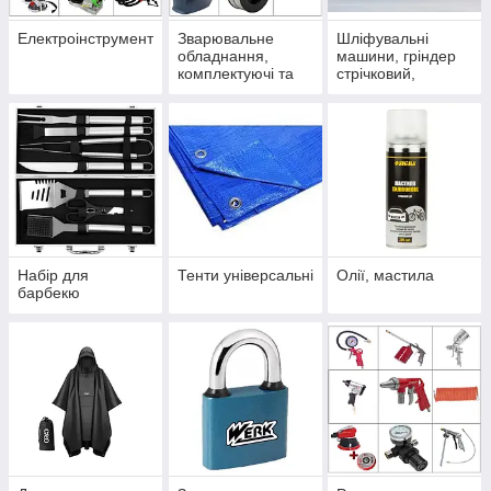
Електроінструмент
Зварювальне
Шліфувальні
обладнання,
машини, гріндер
комплектуючі та
стрічковий,
витратні
тарілчастий
матеріали
верстат
Набір для
Тенти універсальні
Олії, мастила
барбекю