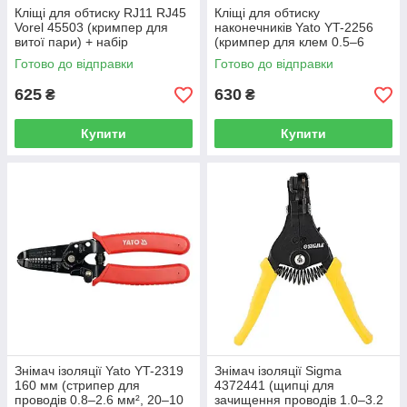
Кліщі для обтиску RJ11 RJ45
Кліщі для обтиску
Vorel 45503 (кримпер для
наконечників Yato YT-2256
витої пари) + набір
(кримпер для клем 0.5–6
конекторів 24 шт
мм², 22–10 AWG)
Готово до відправки
Готово до відправки
625
630
₴
₴
Купити
Купити
Знімач ізоляції Yato YT-2319
Знімач ізоляції Sigma
160 мм (стрипер для
4372441 (щипці для
проводів 0.8–2.6 мм², 20–10
зачищення проводів 1.0–3.2