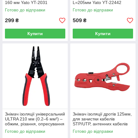
160 мм Yato YT-2031
L=205мм Yato YT-22442
Готово до відправки
Готово до відправки
299
509
₴
₴
Купити
Купити
Знімач ізоляції універсальний
Знімач ізоляції дротів 125мм,
ULTRA 210 мм (0.2–6 мм²) –
для зачистки кабелів
обжим, різання, опресування
STP/UTP, антенних кабелів
(4371112)
RG59, RG6, RG7, RG11,
Готово до відправки
Готово до відправки
різання дротів Yato YT-22760