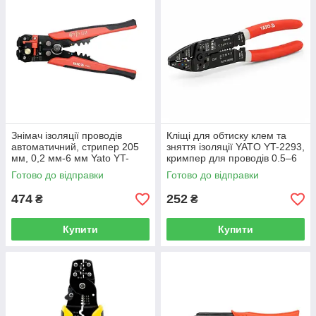
Знімач ізоляції проводів
Кліщі для обтиску клем та
автоматичний, стрипер 205
зняття ізоляції YATO YT-2293,
мм, 0,2 мм-6 мм Yato YT-
кримпер для проводів 0.5–6
2313
мм², інструмент електрика
Готово до відправки
Готово до відправки
250 мм
474
252
₴
₴
Купити
Купити