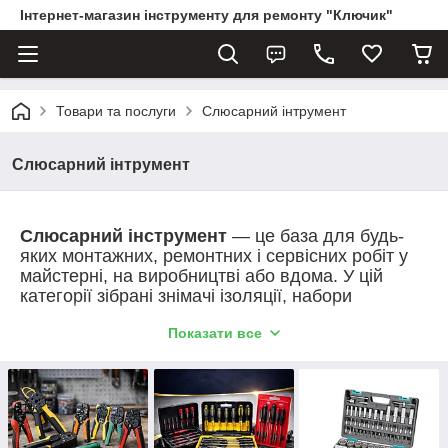
Інтернет-магазин інструменту для ремонту "Ключик"
Товари та послуги
Слюсарний інтрумент
Слюсарний інтрумент
Слюсарний інструмент
— це база для будь-
яких монтажних, ремонтних і сервісних робіт у
майстерні, на виробництві або вдома. У цій
категорії зібрані знімачі ізоляції, набори
викруток, ударні викрутки, мультитули-
Показати все
трансформери, набори ключів, трубні та
розвідні ключі, молотки, киянки, тріскачки, керни
та слюсарні тиски. Інструменти забезпечують
точність, надійність і зручність під час роботи з
кріпленням, проводкою, металевими деталями
та вузлами. Обирайте якісні рішення для