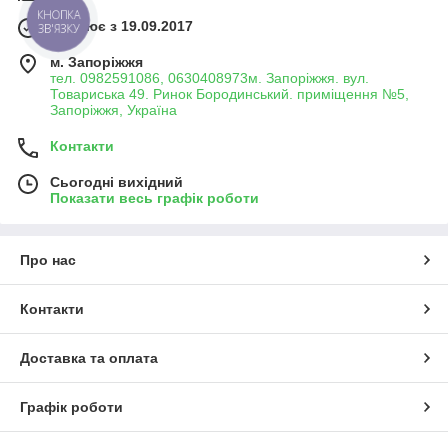
переплат. Обирайте перевірені рішення для
КНОПКА
Працює з 19.09.2017
ЗВ'ЯЗКУ
точної, безпечної та ефективної роботи.
м. Запоріжжя
тел. 0982591086, 0630408973м. Запоріжжя. вул.
Товариська 49. Ринок Бородинський. приміщення №5,
Запоріжжя, Україна
Контакти
Сьогодні вихідний
Показати весь графік роботи
Про нас
Контакти
Доставка та оплата
Графік роботи