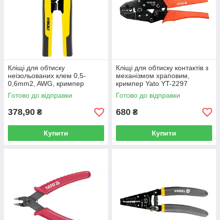
Кліщі для обтиску
Кліщі для обтиску контактів з
неізольованих клем 0,5-
механізмом храповим,
0,6mm2, AWG, кримпер
кримпер Yato YT-2297
Sigma 4372491
Готово до відправки
Готово до відправки
378,90
680
₴
₴
Купити
Купити