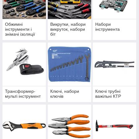
професійного та побутового використання —
від базових комплектів до спеціалізованого
оснащення для складних завдань. Оптимально
для автосервісу, електромонтажу, сантехнічних і
Обжимні
Викрутки, набори
Набори
слюсарних робіт.
інструменти і
викруток, набори
інструмента
знімачі ізоляції
біт
для кабелю
Трансформер-
Ключі, набори
Ключі трубні
мульті інструмент
ключів
важільні КТР