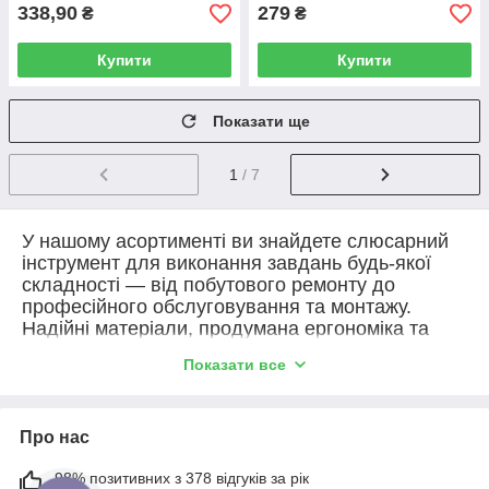
338,90
279
₴
₴
Купити
Купити
Показати ще
1
/ 7
У нашому асортименті ви знайдете слюсарний
інструмент для виконання завдань будь-якої
складності — від побутового ремонту до
професійного обслуговування та монтажу.
Надійні матеріали, продумана ергономіка та
зносостійкість забезпечують довгий термін
Показати все
служби і комфорт у роботі. Підходить для
автомайстерень, будівельних і сервісних
компаній, електромонтажників, сантехніків та
домашніх майстрів. Зручна комплектація і
Про нас
широкий вибір дозволяють швидко підібрати
98% позитивних з 378 відгуків за рік
необхідний інструмент під конкретні задачі без