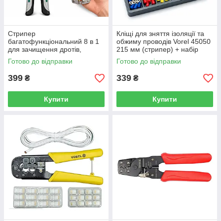
Стрипер
Кліщі для зняття ізоляції та
багатофункціональний 8 в 1
обжиму проводів Vorel 45050
для зачищення дротів,
215 мм (стрипер) + набір
різання кабелю та
клем 100 шт
Готово до відправки
Готово до відправки
обтискання клем 205 мм,
кліщі електрика
399
339
₴
₴
Купити
Купити