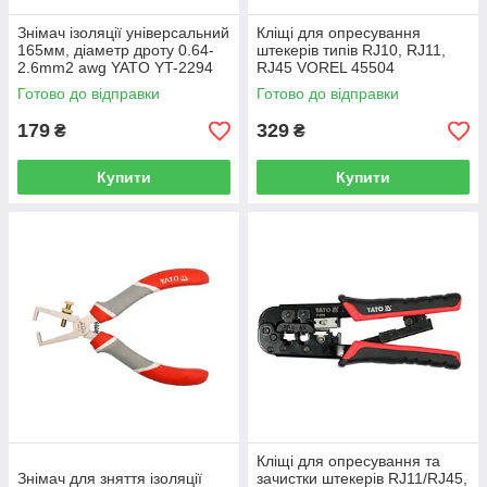
Знімач ізоляції універсальний
Кліщі для опресування
165мм, діаметр дроту 0.64-
штекерів типів RJ10, RJ11,
2.6mm2 awg YATO YT-2294
RJ45 VOREL 45504
Готово до відправки
Готово до відправки
179
329
₴
₴
Купити
Купити
Кліщі для опресування та
Знімач для зняття ізоляції
зачистки штекерів RJ11/RJ45,