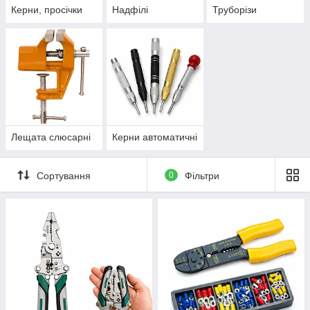
Керни, просічки
Надфілі
Труборізи
Лещата слюсарні
Керни автоматичні
Сортування
0
Фільтри