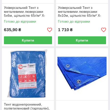
Універсальний Тент з
Універсальний Тент з
металевими люверсами
металевими люверсами
5х6м, щільністю 65г/м² X-
8х10м, щільністю 65г/м² X-
TREME 70858
TREME 77580
Готово до відправки
Готово до відправки
635,90
1 710
₴
₴
Купити
Купити
Тент водонепроникний,
поліетиленовий (тарпаулін),