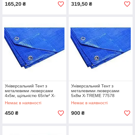
165,20
319,50
₴
₴
Універсальний Тент з
Універсальний Тент з
металевими люверсами
металевими люверсами
4х5м, щільністю 65г/м² X-
5х8м X-TREME 77578
TREME 77575
Немає в наявності
Немає в наявності
450
900
₴
₴