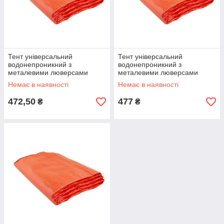
Тент універсальний
Тент універсальний
водонепроникний з
водонепроникний з
металевими люверсами
металевими люверсами
4х5м, щільністю 120г/м² X-
3х4м, щільністю 120г/м² X-
Немає в наявності
Немає в наявності
TREME 94903
TREME 94899 (10331)
472,50
477
₴
₴