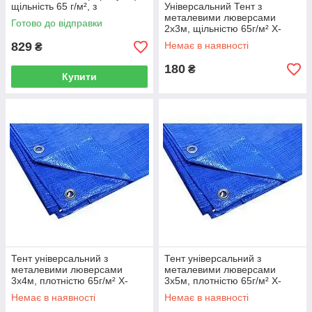
щільність 65 г/м², з
Універсальний Тент з
люверсами, 6*8 м
металевими люверсами
Готово до відправки
INTERTOOL AB-0608
2х3м, щільністю 65г/м² X-
TREME 77571
829
Немає в наявності
₴
180
₴
Купити
Тент універсальний з
Тент універсальний з
металевими люверсами
металевими люверсами
3х4м, плотністю 65г/м² X-
3х5м, плотністю 65г/м² X-
TREME 70303
TREME 67250
Немає в наявності
Немає в наявності