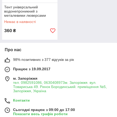
Тент універсальний
водонепроникний з
металевими люверсами
3х5м, щільністю 120г/м² X-
Немає в наявності
TREME 94901 (10331)
360
₴
Про нас
98% позитивних з 377 відгуків за рік
Працює з 19.09.2017
м. Запоріжжя
тел. 0982591086, 0630408973м. Запоріжжя. вул.
Товариська 49. Ринок Бородинський. приміщення №5,
Запоріжжя, Україна
Контакти
Сьогодні працює з 09:00 до 17:00
Показати весь графік роботи