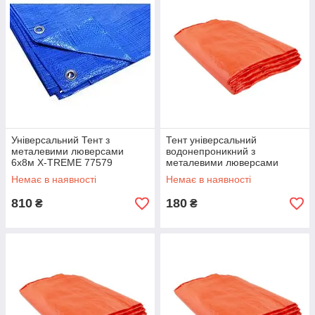
Універсальний Тент з
Тент універсальний
металевими люверсами
водонепроникний з
6х8м X-TREME 77579
металевими люверсами
2х3м, щільністю 120г/м² X-
Немає в наявності
Немає в наявності
TREME 94897 (10331)
810
180
₴
₴