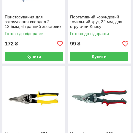
Пристосування для
Портативний корундовий
заточування свердел 2-
точильний круг, 22 мм, для
12.5мм, 6-гранний хвостовик
стругачки Kriocy
під дриль, 160 мм Kriocy
Готово до відправки
Готово до відправки
172
99
₴
₴
Купити
Купити