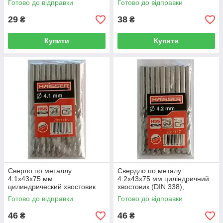
Готово до відправки
Готово до відправки
(HS101002/2011103) 15832
(HS101009/2011114) 15839
29
38
₴
₴
Купити
Купити
Сверло по металлу
Свердло по металу
4.1х43х75 мм
4.2х43х75 мм циліндричний
цилиндрический хвостовик
хвостовик (DIN 338),
(DIN 338), HAISSER
HAISSER
Готово до відправки
Готово до відправки
(HS101053/2011116) 34026
(HS101011/2011117) 15841
46
46
₴
₴