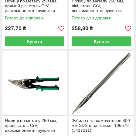
Ножиці по металу 250 мм,
Ножиці по металу 250 мм,
прямий різ, сталь-CrV,
ліві, сталь-CrV,
двокомпонентні рукоятки
двокомпонентні рукоятки
Sigma (4331331)
Sigma (4331211)
Готово до відправки
Готово до відправки
227,70
258,80
₴
₴
Купити
Купити
Ножиці по металу 250 мм,
Зубило піка самозаточне 400
праві, сталь-CrV,
мм SDS-max Haisser 106576
двокомпонентні рукоятки
(3417211)
Sigma (4331221)