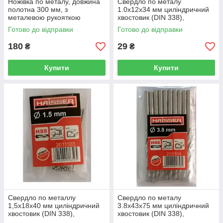
Ножівка по металу, довжина
Свердло по металу
полотна 300 мм, з
1.0х12х34 мм циліндричний
металевою рукояткою
хвостовик (DIN 338),
Barracuda Sigma 4402121
HAISSER
Готово до відправки
Готово до відправки
(HS101001/2011101) 15831
180
29
₴
₴
Купити
Купити
Свердло по металлу
Свердло по металу
1,5х18х40 мм циліндричний
3.8х43х75 мм циліндричний
хвостовик (DIN 338),
хвостовик (DIN 338),
HAISSER
HAISSER