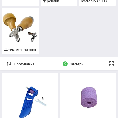
деревини
болгарку (КПТ)
Дриль ручний mini
Сортування
0
Фільтри