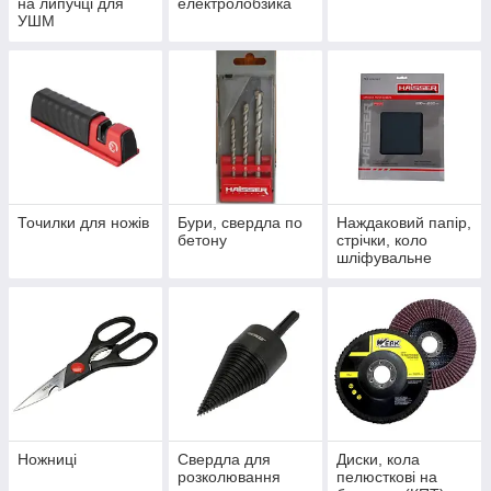
на липучці для
електролобзика
УШМ
Точилки для ножів
Бури, свердла по
Наждаковий папір,
бетону
стрічки, коло
шліфувальне
Ножниці
Свердла для
Диски, кола
розколювання
пелюсткові на