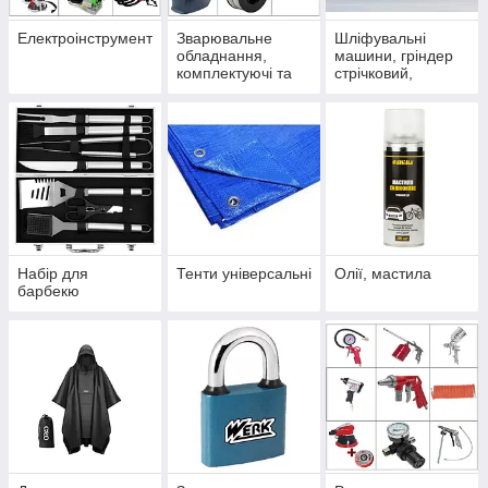
Електроінструмент
Зварювальне
Шліфувальні
обладнання,
машини, гріндер
комплектуючі та
стрічковий,
витратні
тарілчастий
матеріали
верстат
Набір для
Тенти універсальні
Олії, мастила
барбекю