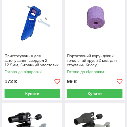
Пристосування для
Портативний корундовий
заточування свердел 2-
точильний круг, 22 мм, для
12.5мм, 6-гранний хвостовик
стругачки Kriocy
під дриль, 160 мм Kriocy
Готово до відправки
Готово до відправки
172
99
₴
₴
Купити
Купити