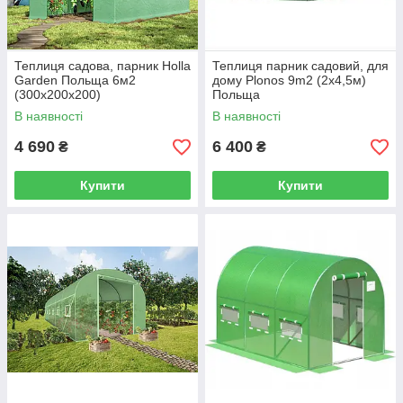
Теплиця садова, парник Holla
Теплиця парник садовий, для
Garden Польща 6м2
дому Plonos 9m2 (2x4,5м)
(300х200х200)
Польща
В наявності
В наявності
4 690
6 400
₴
₴
Купити
Купити