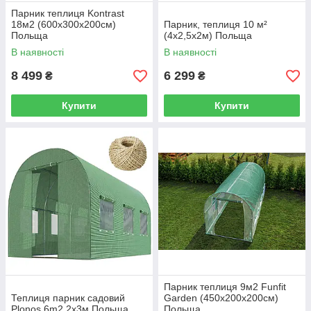
Парник теплиця Kontrast
18м2 (600х300х200см)
Парник, теплиця 10 м²
Польща
(4х2,5х2м) Польща
В наявності
В наявності
8 499
6 299
₴
₴
Купити
Купити
Парник теплиця 9м2 Funfit
Теплиця парник садовий
Garden (450х200х200см)
Plonos 6m2 2x3м Польща
Польща