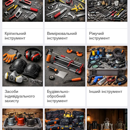
Кріпильний
Вимірювальний
Ріжучий
інструмент
інструмент
інструмент
Засоби
Будівельно-
Інший інструмент
індивідуального
обробний
захисту
інструмент