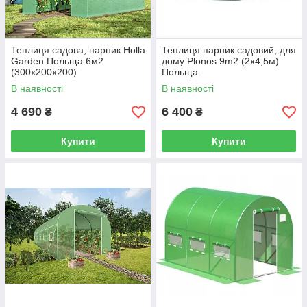
Теплиця садова, парник Holla
Теплиця парник садовий, для
Garden Польща 6м2
дому Plonos 9m2 (2x4,5м)
(300х200х200)
Польща
В наявності
В наявності
4 690
6 400
₴
₴
Купити
Купити