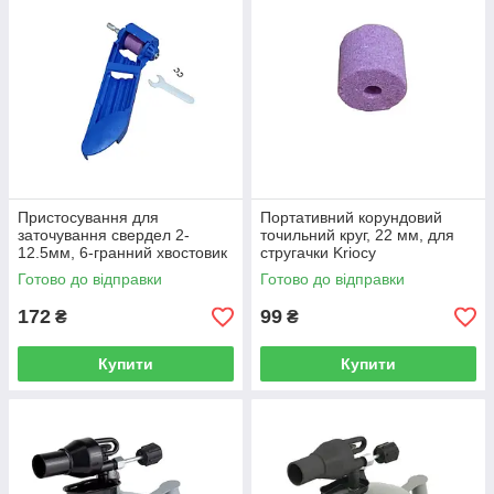
Пристосування для
Портативний корундовий
заточування свердел 2-
точильний круг, 22 мм, для
12.5мм, 6-гранний хвостовик
стругачки Kriocy
під дриль, 160 мм Kriocy
Готово до відправки
Готово до відправки
172
99
₴
₴
Купити
Купити