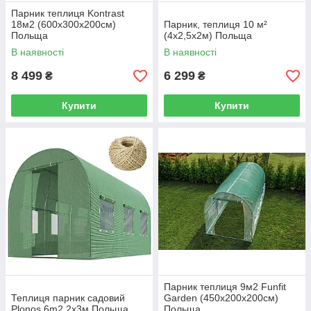
Парник теплиця Kontrast
18м2 (600х300х200см)
Парник, теплиця 10 м²
Польща
(4х2,5х2м) Польща
В наявності
В наявності
8 499
6 299
₴
₴
Купити
Купити
Парник теплиця 9м2 Funfit
Теплиця парник садовий
Garden (450х200х200см)
Plonos 6m2 2x3м Польща
Польща