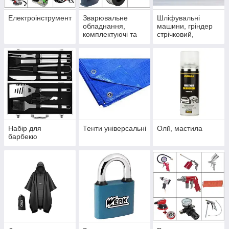
Електроінструмент
Зварювальне
Шліфувальні
обладнання,
машини, гріндер
комплектуючі та
стрічковий,
витратні
тарілчастий
матеріали
верстат
Набір для
Тенти універсальні
Олії, мастила
барбекю