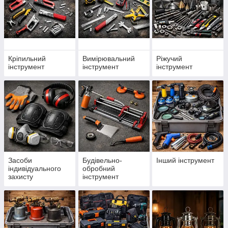
Кріпильний
Вимірювальний
Ріжучий
інструмент
інструмент
інструмент
Засоби
Будівельно-
Інший інструмент
індивідуального
обробний
захисту
інструмент