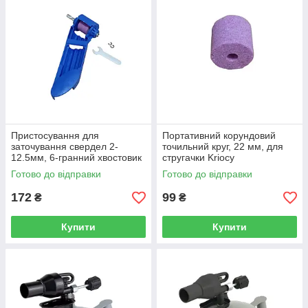
Пристосування для
Портативний корундовий
заточування свердел 2-
точильний круг, 22 мм, для
12.5мм, 6-гранний хвостовик
стругачки Kriocy
під дриль, 160 мм Kriocy
Готово до відправки
Готово до відправки
172
99
₴
₴
Купити
Купити