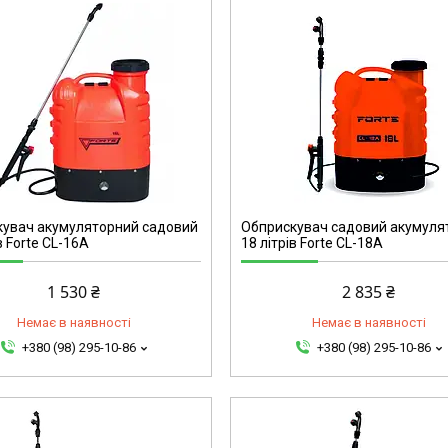
81438
увач акумуляторний садовий
Обприскувач садовий акумуля
в Forte CL-16A
18 літрів Forte CL-18A
1 530 ₴
2 835 ₴
Немає в наявності
Немає в наявності
+380 (98) 295-10-86
+380 (98) 295-10-86