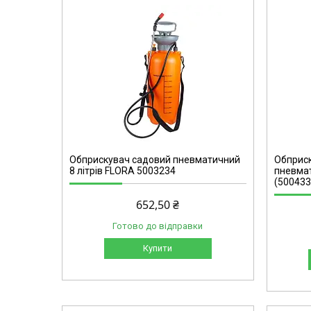
5004334
Обприскувач садовий пневматичний
Обприск
8 літрів FLORA 5003234
пневмат
(500433
652,50 ₴
Готово до відправки
Купити