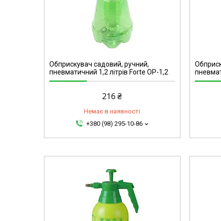
45670
Обприскувач садовий, ручний,
Обприск
пневматичний 1,2 літрів Forte ОР-1,2
пневмат
216 ₴
Немає в наявності
+380 (98) 295-10-86