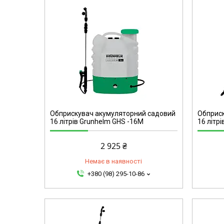
37344
Обприскувач акумуляторний садовий
Обприск
16 літрів Grunhelm GHS -16M
16 літрі
2 925 ₴
Немає в наявності
+380 (98) 295-10-86