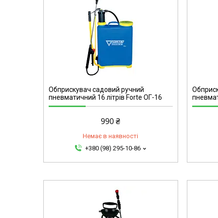
51777
Обприскувач садовий ручний
Обприск
пневматичний 16 літрів Forte ОГ-16
пневмат
990 ₴
Немає в наявності
+380 (98) 295-10-86