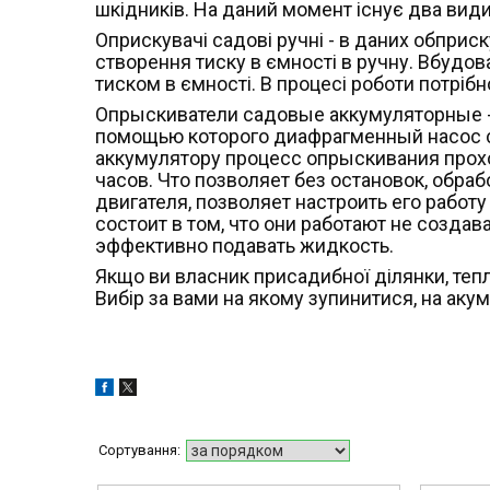
шкідників. На даний момент існує два види
Оприскувачі садові ручні - в даних обприс
створення тиску в ємності в ручну. Вбудо
тиском в ємності. В процесі роботи потрібн
Опрыскиватели садовые аккумуляторные -
помощью которого диафрагменный насос с
аккумулятору процесс опрыскивания прохо
часов. Что позволяет без остановок, обра
двигателя, позволяет настроить его рабо
состоит в том, что они работают не созда
эффективно подавать жидкость.
Якщо ви власник присадибної ділянки, тепли
Вибір за вами на якому зупинитися, на ак