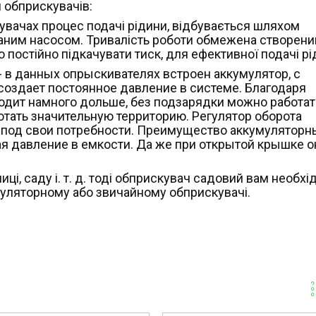
 обприскувачів:
кувачах процес подачі рідини, відбувається шляхом
ваним насосом. Тривалість роботи обмежена створен
о постійно підкачувати тиск, для ефективної подачі рі
 в данных опрыскивателях встроен аккумулятор, с
оздает постоянное давление в системе. Благодаря
дит намного дольше, без подзарядки можно работат
ботать значительную территорию. Регулятор оборота
ту под свои потребности. Преимущество аккумуляторн
вая давление в емкости. Да же при открытой крышке о
ці, саду і. т. д. тоді обприскувач садовий вам необхі
умуляторному або звичайному обприскувачі.