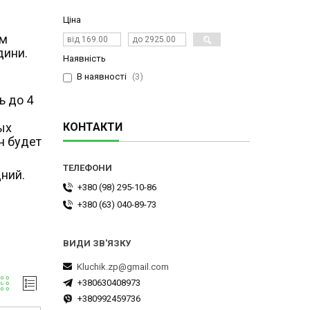
Ціна
им
дини.
Наявність
В наявності
3
ь до 4
ых
КОНТАКТИ
н будет
дний.
+380 (98) 295-10-86
+380 (63) 040-89-73
Kluchik.zp@gmail.com
+380630408973
+380992459736