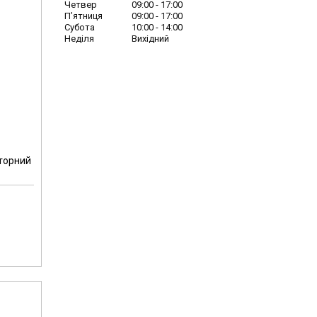
Четвер
09:00
17:00
Пʼятниця
09:00
17:00
Субота
10:00
14:00
Неділя
Вихідний
торний