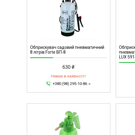
59149
Обприскувач садовий пневматичний
Обприск
8 літрів Forte ВП-8
пневмат
LUX 591
630 ₴
Немає в наявності
+380 (98) 295-10-86