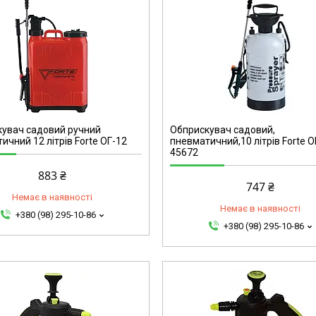
45672
увач садовий ручний
Обприскувач садовий,
ичний 12 літрів Forte ОГ-12
пневматичний,10 літрів Forte 
45672
883 ₴
747 ₴
Немає в наявності
Немає в наявності
+380 (98) 295-10-86
+380 (98) 295-10-86