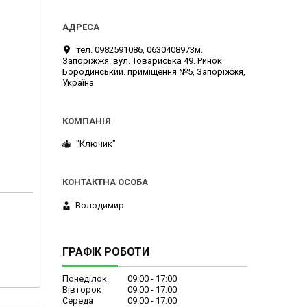
тел. 0982591086, 0630408973м.
Запоріжжя. вул. Товариська 49. Ринок
Бородинський. приміщення №5, Запоріжжя,
Україна
"Ключик"
Володимир
ГРАФІК РОБОТИ
Понеділок
09:00
17:00
Вівторок
09:00
17:00
Середа
09:00
17:00