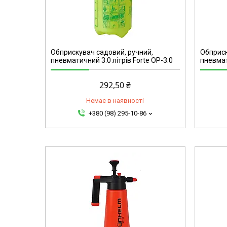
72700
Обприскувач садовий, ручний,
Обприск
пневматичний 3.0 літрів Forte ОР-3.0
пневмат
292,50 ₴
Немає в наявності
+380 (98) 295-10-86