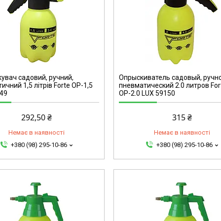
59150
увач садовий, ручний,
Опрыскиватель садовый, ручно
ичний 1,5 літрів Forte ОР-1,5
пневматический 2.0 литров For
49
ОР-2.0 LUX 59150
292,50 ₴
315 ₴
Немає в наявності
Немає в наявності
+380 (98) 295-10-86
+380 (98) 295-10-86