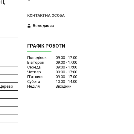
I,
Володимир
ГРАФІК РОБОТИ
Понеділок
09:00
17:00
Вівторок
09:00
17:00
Середа
09:00
17:00
Четвер
09:00
17:00
Пʼятниця
09:00
17:00
Субота
10:00
14:00
Неділя
Вихідний
 Дерево