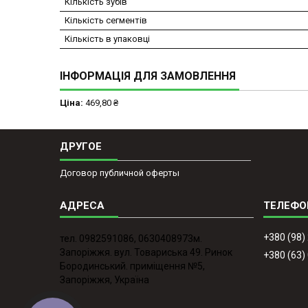
Кількість зубів
Кількість сегментів
Кількість в упаковці
ІНФОРМАЦІЯ ДЛЯ ЗАМОВЛЕННЯ
Ціна:
469,80 ₴
ДРУГОЕ
Договор публичной оферты
+380 (98)
тел. 0982591086, 0630408973м.
Запоріжжя. вул. Товариська 49. Ринок
+380 (63)
Бородинський. приміщення №5,
Запоріжжя, Україна