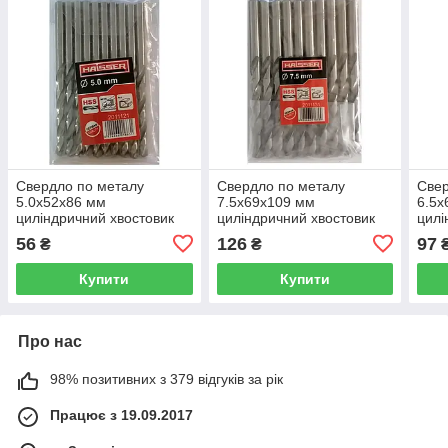
Свердло по металу
Свердло по металу
Свер
5.0х52х86 мм
7.5х69х109 мм
6.5х
циліндричний хвостовик
циліндричний хвостовик
цилі
(DIN 338), HAISSER
(DIN 338), HAISSER
(DIN
56
126
97
₴
₴
(HS101013/2011121)
(HS101018/2011131)
(HS1
15843
15848
158
Купити
Купити
Про нас
98% позитивних з 379 відгуків за рік
Працює з 19.09.2017