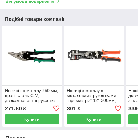
Всі умови повернення
Подібні товари компанії
Ножиці по металу 250 мм,
Ножиці з металу з
Ножі
праві, сталь-CrV,
металевими рукоятками
довж
двокомпонентні рукоятки
"прямий різ" 12"-300мм,
з пл
Sigma (4331221)
на пластиковому тримачі
Barr
271,80
301
339
₴
₴
Forsage F-6981A300
Купити
Купити