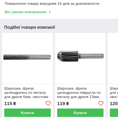
Повернення товару впродовж 14 днів за домовленістю
Всі умови повернення
Подібні товари компанії
Шарошка, фреза
Шарошка, фреза
Шаро
целендрична по металу
циліндрична півкругла по
для 
для дриля 6мм, хвостовік
металу для дриля 13мм,
хвос
6мм. YATO / YT-61719
хвостовик 6мм. YATO / YT-
617
115
119
120
₴
₴
61715
Купити
Купити