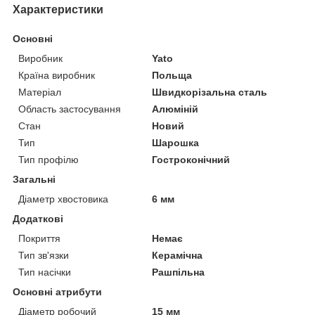
Характеристики
Основні
Виробник
Yato
Країна виробник
Польща
Матеріал
Швидкорізальна сталь
Область застосування
Алюміній
Стан
Новий
Тип
Шарошка
Тип профілю
Гостроконічний
Загальні
Діаметр хвостовика
6 мм
Додаткові
Покриття
Немає
Тип зв'язки
Керамічна
Тип насічки
Рашпільна
Основні атрибути
Діаметр робочий
15 мм