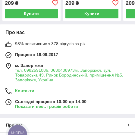
209
209
209
₴
₴
(5111307)
(5111308)
(511
Купити
Купити
Про нас
98% позитивних з 378 відгуків за рік
Працює з 19.09.2017
м. Запоріжжя
тел. 0982591086, 0630408973м. Запоріжжя. вул.
Товариська 49. Ринок Бородинський. приміщення №5,
Запоріжжя, Україна
Контакти
Сьогодні працює з 10:00 до 14:00
Показати весь графік роботи
Про нас
КНОПКА