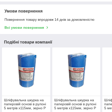
Умови повернення
Повернення товару впродовж 14 днів за домовленістю
Всі умови повернення
Подібні товари компанії
Шліфувальна шкурка на
Шліфувальна шкурка на
Шліф
паперовій основі в рулоні
паперовій основі в рулоні
папе
5 метрів х115мм, зерно P
5 метрів х115мм, зерно P
5 ме
180 HAISSER 118537
240 HAISSER 118539
80 