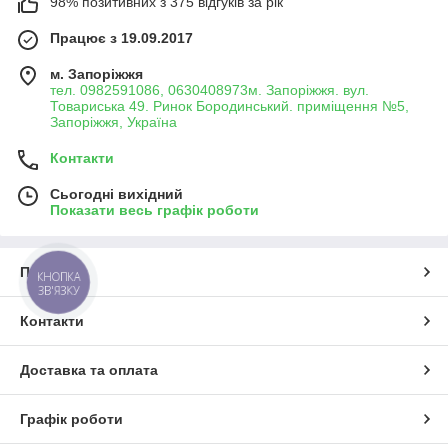
98% позитивних з 375 відгуків за рік
Працює з 19.09.2017
м. Запоріжжя
тел. 0982591086, 0630408973м. Запоріжжя. вул.
Товариська 49. Ринок Бородинський. приміщення №5,
Запоріжжя, Україна
Контакти
Сьогодні вихідний
Показати весь графік роботи
Про нас
КНОПКА
ЗВ'ЯЗКУ
Контакти
Доставка та оплата
Графік роботи