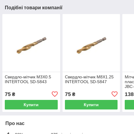
Подібні товари компанії
Свердло-мітчик M3X0.5
Свердло-мітчик M8X1.25
Мітч
INTERTOOL SD-5843
INTERTOOL SD-5847
плас
JBC
75
75
138
₴
₴
Купити
Купити
Про нас