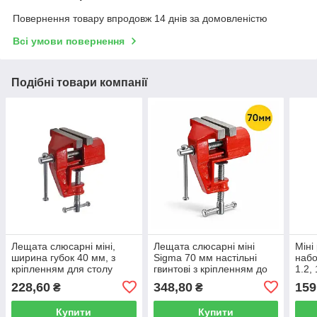
Повернення товару впродовж 14 днів за домовленістю
Всі умови повернення
Подібні товари компанії
Лещата слюсарні міні,
Лещата слюсарні міні
Міні
ширина губок 40 мм, з
Sigma 70 мм настільні
набо
кріпленням для столу
гвинтові з кріпленням до
1.2, 
Sigma 4210401
столу (4210701)
2.8,
228,60
348,80
159
₴
₴
плат
Купити
Купити