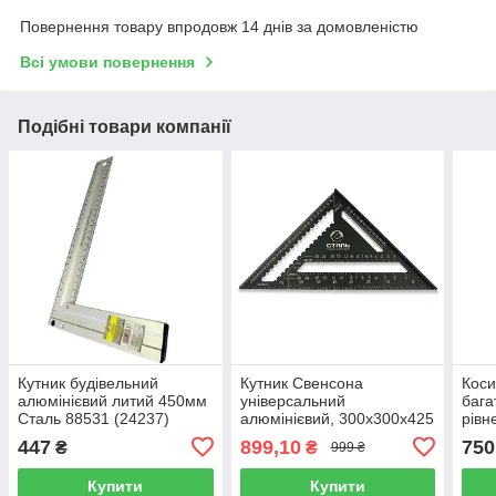
Повернення товару впродовж 14 днів за домовленістю
Всі умови повернення
Подібні товари компанії
Кутник будівельний
Кутник Свенсона
Коси
алюмінієвий литий 450мм
універсальний
бага
Сталь 88531 (24237)
алюмінієвий, 300x300x425
рівн
мм Сталь 128449 (24270)
град
447
899,10
750
₴
₴
999 ₴
мм, 
Купити
Купити