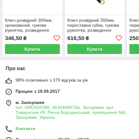
Ключ розвідний 300мм,
Ключ розвідний 300мм,
Ключ
хромований, гумова
переставна губка, гумова
пере
рукоятка, розведення
рукоятка, розведення
руко
губок 35мм Sigma
губок 41мм Sigma
губо
346,50
616,50
250
₴
₴
4101041
4100941
410
Купити
Купити
Про нас
98% позитивних з 379 відгуків за рік
Працює з 19.09.2017
м. Запоріжжя
тел. 0982591086, 0630408973м. Запоріжжя. вул.
Товариська 49. Ринок Бородинський. приміщення №5,
Запоріжжя, Україна
Контакти