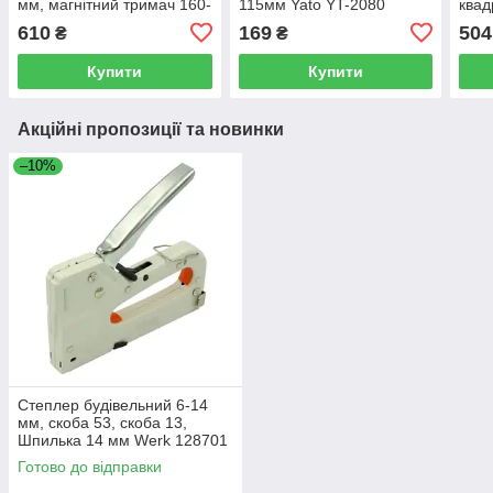
мм, магнітний тримач 160-
115мм Yato YT-2080
квад
520 мм, +2, телескопічні
Yato
610
169
504
₴
₴
ручки Yato (YT-0662)
Купити
Купити
Акційні пропозиції та новинки
–10%
Степлер будівельний 6-14
мм, скоба 53, скоба 13,
Шпилька 14 мм Werk 128701
(62016)
Готово до відправки