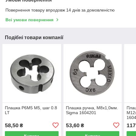
Повернення товару впродовж 14 днів за домовленістю
Всі умови повернення
Подібні товари компанії
Плашка Р6М5 М5, шаг 0.8
Плашка ручна, М8х1,0мм.
Плаш
LT
Sigma 1604201
М12
160
58,50
53,60
117
₴
₴
Купити
Купити