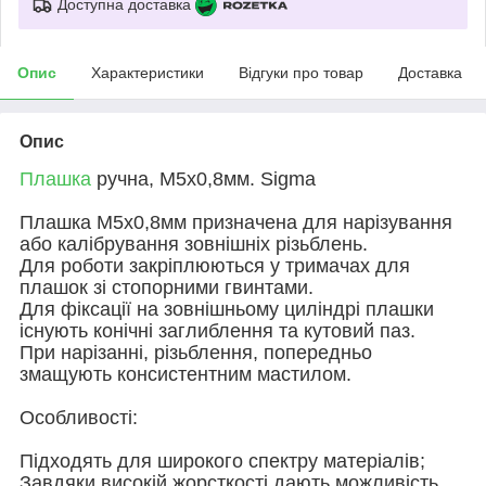
Доступна доставка
Опис
Характеристики
Відгуки про товар
Доставка
Опис
Плашка
ручна, М5х0,8мм. Sigma
Плашка М5х0,8мм призначена для нарізування
або калібрування зовнішніх різьблень.
Для роботи закріплюються у тримачах для
плашок зі стопорними гвинтами.
Для фіксації на зовнішньому циліндрі плашки
існують конічні заглиблення та кутовий паз.
При нарізанні, різьблення, попередньо
змащують консистентним мастилом.
Особливості:
Підходять для широкого спектру матеріалів;
Завдяки високій жорсткості дають можливість