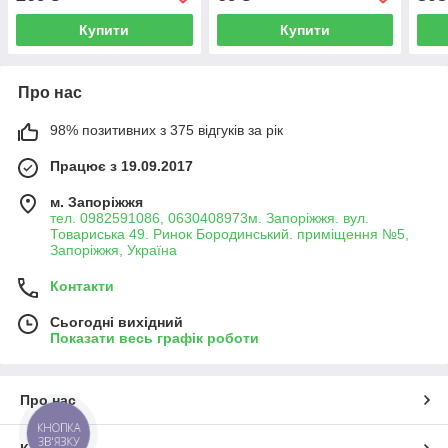
06780
Купити
Купити
Про нас
98% позитивних з 375 відгуків за рік
Працює з 19.09.2017
м. Запоріжжя
тел. 0982591086, 0630408973м. Запоріжжя. вул.
Товариська 49. Ринок Бородинський. приміщення №5,
Запоріжжя, Україна
Контакти
Сьогодні вихідний
Показати весь графік роботи
Про нас
КНОПКА
ЗВ'ЯЗКУ