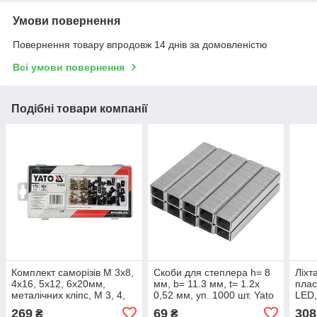
Умови повернення
Повернення товару впродовж 14 днів за домовленістю
Всі умови повернення
Подібні товари компанії
Комплект саморізів М 3х8,
Скоби для степлера h= 8
Ліхт
4х16, 5х12, 6х20мм,
мм, b= 11.3 мм, t= 1.2х
плас
металічних кліпс, М 3, 4,
0,52 мм, уп. 1000 шт. Yato
LED,
5, 6 мм, 170шт. Yato YT-
YT-70271
Yato
269
69
308
₴
₴