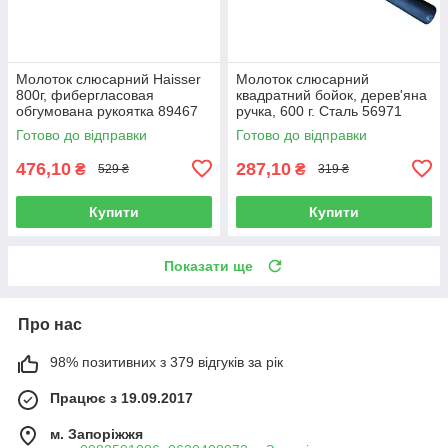
Молоток слюсарний Haisser
Молоток слюсарний
800г, фибергласовая
квадратний бойок, дерев'яна
обгумована рукоятка 89467
ручка, 600 г. Сталь 56971
(44087)
(44027)
Готово до відправки
Готово до відправки
476,10
287,10
₴
₴
529 ₴
319 ₴
Купити
Купити
Показати ще
Про нас
98% позитивних з 379 відгуків за рік
Працює з 19.09.2017
м. Запоріжжя