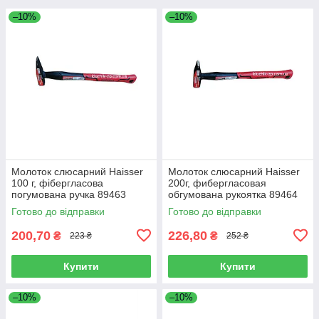
–10%
–10%
Молоток слюсарний Haisser
Молоток слюсарний Haisser
100 г, фібергласова
200г, фибергласовая
погумована ручка 89463
обгумована рукоятка 89464
(44080)
(44081)
Готово до відправки
Готово до відправки
200,70
226,80
₴
₴
223 ₴
252 ₴
Купити
Купити
–10%
–10%