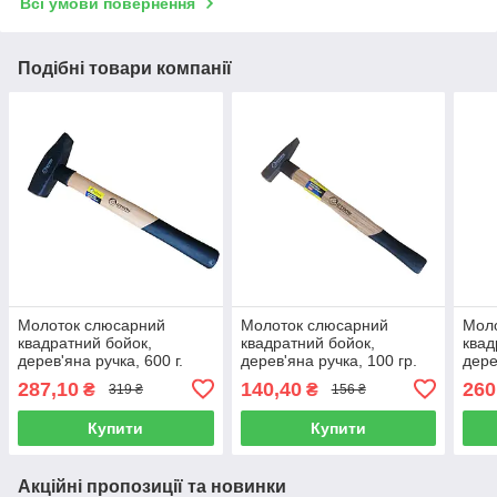
Всі умови повернення
Подібні товари компанії
Молоток слюсарний
Молоток слюсарний
Мол
квадратний бойок,
квадратний бойок,
квад
дерев'яна ручка, 600 г.
дерев'яна ручка, 100 гр.
дере
Сталь 56971 (44027)
Сталь 56968 (44024)
Стал
287,10
140,40
260
₴
₴
319 ₴
156 ₴
Купити
Купити
Акційні пропозиції та новинки