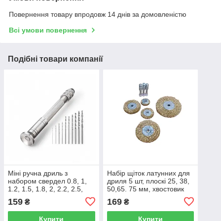
Повернення товару впродовж 14 днів за домовленістю
Всі умови повернення
Подібні товари компанії
Міні ручна дриль з
Набір щіток латунних для
набором свердел 0.8, 1,
дриля 5 шт, плоскі 25, 38,
1.2, 1.5, 1.8, 2, 2.2, 2.5,
50,65. 75 мм, хвостовик
2.8, 3 мм, мікродриль для
6мм Werk 67356
159
169
₴
₴
плат і точних робіт, 11 шт
(WE107715/7132913)
Купити
Купити