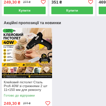
249,30
351
469
₴
₴
277 ₴
декору арт. 79399
Mega SIGMA (4009021)
Купити
Купити
Акційні пропозиції та новинки
–10%
Клейовий пістолет Сталь
Profi 40W зі стрижнями 2 шт
11×150 мм для ремонту
рукоділля та декору арт.
Готово до відправки
79399
249,30
₴
277 ₴