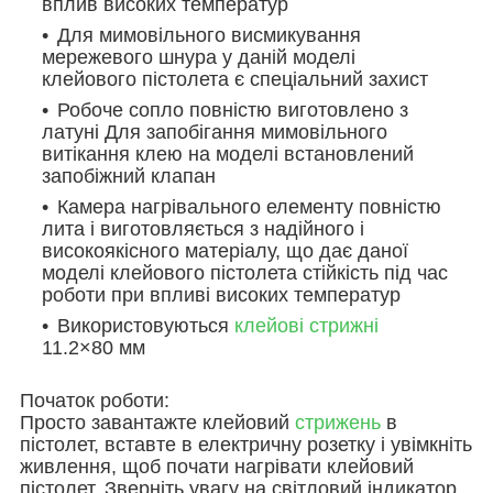
вплив високих температур
Для мимовільного висмикування
мережевого шнура у даній моделі
клейового пістолета є спеціальний захист
Робоче сопло повністю виготовлено з
латуні Для запобігання мимовільного
витікання клею на моделі встановлений
запобіжний клапан
Камера нагрівального елементу повністю
лита і виготовляється з надійного і
високоякісного матеріалу, що дає даної
моделі клейового пістолета стійкість під час
роботи при впливі високих температур
Використовуються
клейові стрижні
11.2×80 мм
Початок роботи:
Просто завантажте клейовий
стрижень
в
пістолет, вставте в електричну розетку і увімкніть
живлення, щоб почати нагрівати клейовий
пістолет. Зверніть увагу на світловий індикатор,