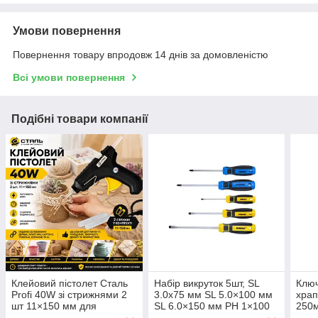
Умови повернення
Повернення товару впродовж 14 днів за домовленістю
Всі умови повернення
Подібні товари компанії
Клейовий пістолет Сталь
Набір викруток 5шт, SL
Ключ
Profi 40W зі стрижнями 2
3.0х75 мм SL 5.0×100 мм
храп
шт 11×150 мм для
SL 6.0×150 мм PH 1×100
250м
ремонту рукоділля та
мм PH 2×125 мм CrV
605