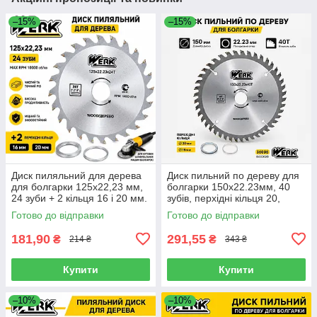
–15%
–15%
Диск пиляльний для дерева
Диск пильний по дереву для
для болгарки 125х22,23 мм,
болгарки 150х22.23мм, 40
24 зуби + 2 кільця 16 і 20 мм.
зубів, перхідні кільця 20,
Werk 36094
16мм Werk 36098 (4332624)
Готово до відправки
Готово до відправки
181,90
291,55
₴
₴
214 ₴
343 ₴
Купити
Купити
–10%
–10%