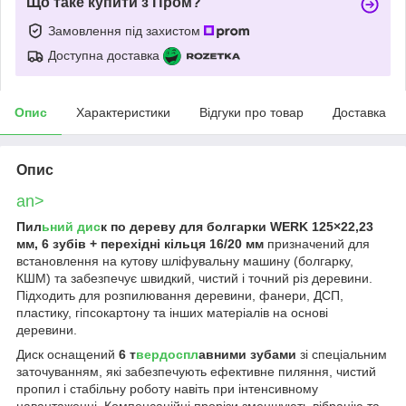
Що таке купити з Пром?
Замовлення під захистом
Доступна доставка
Опис
Характеристики
Відгуки про товар
Доставка
Опис
an>
Пил
ьний дис
к по дереву для болгарки WERK 125×22,23
мм, 6 зубів + перехідні кільця 16/20 мм
призначений для
встановлення на кутову шліфувальну машину (болгарку,
КШМ) та забезпечує швидкий, чистий і точний різ деревини.
Підходить для розпилювання деревини, фанери, ДСП,
пластику, гіпсокартону та інших матеріалів на основі
деревини.
Диск оснащений
6 т
вердоспл
авними зубами
зі спеціальним
заточуванням, які забезпечують ефективне пиляння, чистий
пропил і стабільну роботу навіть при інтенсивному
навантаженні. Компенсаційні прорізи зменшують вібрацію та