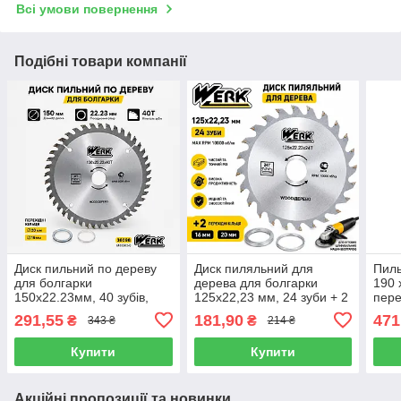
Всі умови повернення
Подібні товари компанії
Диск пильний по дереву
Диск пиляльний для
Пиль
для болгарки
дерева для болгарки
190 
150х22.23мм, 40 зубів,
125х22,23 мм, 24 зуби + 2
пере
перхідні кільця 20, 16мм
кільця 16 і 20 мм. Werk
25.
291,55
181,90
471
₴
₴
343 ₴
214 ₴
Werk 36098 (4332624)
36094
(433
Купити
Купити
Акційні пропозиції та новинки