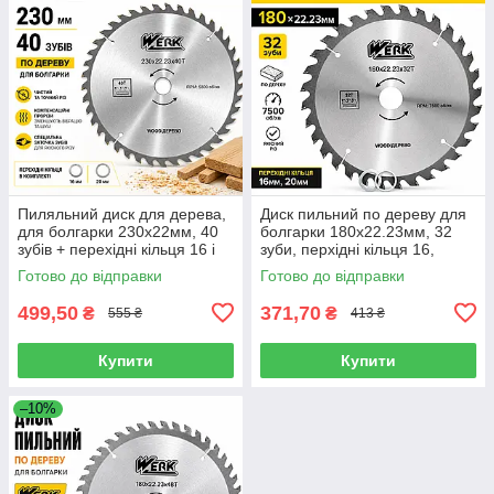
Пиляльний диск для дерева,
Диск пильний по дереву для
для болгарки 230х22мм, 40
болгарки 180х22.23мм, 32
зубів + перехідні кільця 16 і
зуби, перхідні кільця 16,
20 мм WERK 36116
20мм Werk 36101 (4332627)
Готово до відправки
Готово до відправки
(WE109119/4332642)
499,50
371,70
₴
₴
555 ₴
413 ₴
Купити
Купити
–10%