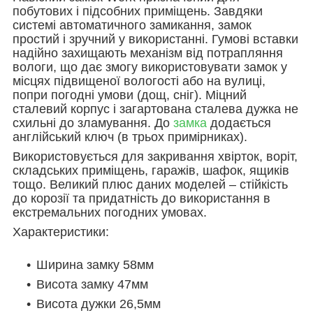
побутових і підсобних приміщень. Завдяки
системі автоматичного замикання, замок
простий і зручний у використанні. Гумові вставки
надійно захищають механізм від потрапляння
вологи, що дає змогу використовувати замок у
місцях підвищеної вологості або на вулиці,
попри погодні умови (дощ, сніг). Міцний
сталевий корпус і загартована сталева дужка не
схильні до зламування. До
замка
додається
англійський ключ (в трьох примірниках).
Використовується для закривання хвірток, воріт,
складських приміщень, гаражів, шафок, ящиків
тощо. Великий плюс даних моделей – стійкість
до корозії та придатність до використання в
екстремальних погодних умовах.
Характеристики:
Ширина замку 58мм
Висота замку 47мм
Висота дужки 26,5мм