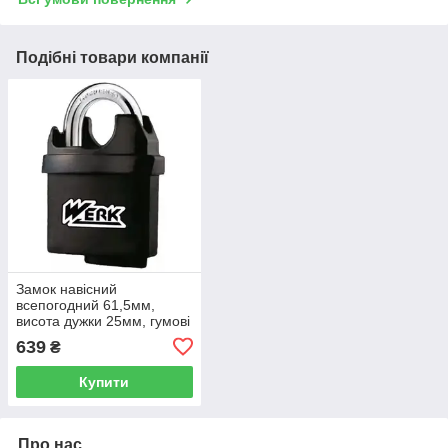
Подібні товари компанії
Замок навісний
всепогодний 61,5мм,
висота дужки 25мм, гумові
всепогодні накладки Werk
639
₴
(PVC-IPW-0560W)
Купити
Про нас