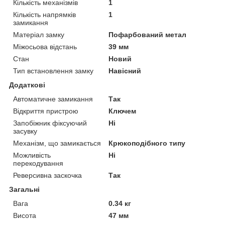
Кількість механізмів
1
Кількість напрямків
1
замикання
Матеріал замку
Пофарбований метал
Міжосьова відстань
39 мм
Стан
Новий
Тип встановлення замку
Навісний
Додаткові
Автоматичне замикання
Так
Відкриття пристрою
Ключем
Запобіжник фіксуючий
Ні
засувку
Механізм, що замикається
Крюкоподібного типу
Можливість
Ні
перекодування
Реверсивна заскочка
Так
Загальні
Вага
0.34 кг
Висота
47 мм