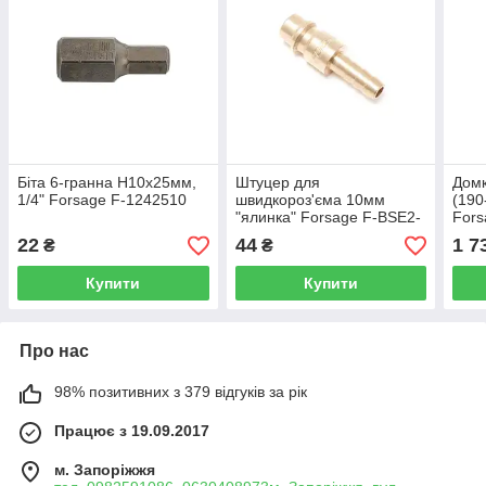
Біта 6-гранна H10х25мм,
Штуцер для
Домк
1/4" Forsage F-1242510
швидкороз'єма 10мм
(190
"ялинка" Forsage F-BSE2-
Fors
4PH
22
44
1 7
₴
₴
Купити
Купити
Про нас
98% позитивних з 379 відгуків за рік
Працює з 19.09.2017
м. Запоріжжя