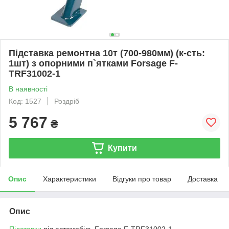
Підставка ремонтна 10т (700-980мм) (к-сть:
1шт) з опорними п`ятками Forsage F-
TRF31002-1
В наявності
Код: 1527
Роздріб
5 767
₴
Купити
Опис
Характеристики
Відгуки про товар
Доставка
Опис
Підставки
під автомобіль Forsage F-TRF31002-1