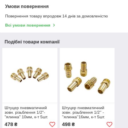
Умови повернення
Повернення товару впродовж 14 днів за домовленістю
Всі умови повернення
Подібні товари компанії
Штуцер пневматичний
Штуцер пневматичний
зовн. різьблення 1/2"-
зовн. різьблення 1/2'' -
"ялинка" 10мм, к-т 5шт.
''ялинка''16мм, к-т 5шт.
Forsage F-MH08/06K
Forsage F-MH08/10K
478
498
₴
₴