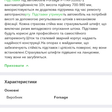
вантажопідйомністю 10т, висота підйому 700-980 мм,
використовуються як додаткова підтримка під час ремонту
автотранспо
рту. Підставки утримую
ть автомобіль на потрібній
висоті за допомогою регульованих штоків з механізмом
фіксації. Кожна страхова стійка має страхувальний штифт, що
виключає ризик випадкового опускання штока. Підставки
будуть корисні для професійного та самостійного
авторемонту.Шток та сталевий зварний корпус надають
надійності конструкції.На опорах є майданчики, що
забезпечують стійкість підставок і цілісність поверхні, яку вони
встановлені.Страхувальні штифти підвішені на ланцюжки,
тому вони не загубляться.
Приховати
Характеристики
Основні
Виробник
Forsage