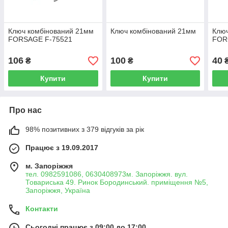
Ключ комбінований 21мм
Ключ комбінований 21мм
Ключ
FORSAGE F-75521
FOR
106
100
40
₴
₴
Купити
Купити
Про нас
98% позитивних з 379 відгуків за рік
Працює з 19.09.2017
м. Запоріжжя
тел. 0982591086, 0630408973м. Запоріжжя. вул.
Товариська 49. Ринок Бородинський. приміщення №5,
Запоріжжя, Україна
Контакти
Сьогодні працює з 09:00 до 17:00