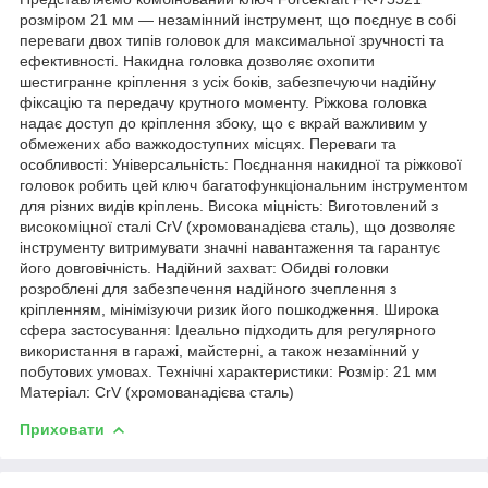
розміром 21 мм — незамінний інструмент, що поєднує в собі
переваги двох типів головок для максимальної зручності та
ефективності. Накидна головка дозволяє охопити
шестигранне кріплення з усіх боків, забезпечуючи надійну
фіксацію та передачу крутного моменту. Ріжкова головка
надає доступ до кріплення збоку, що є вкрай важливим у
обмежених або важкодоступних місцях. Переваги та
особливості: Універсальність: Поєднання накидної та ріжкової
головок робить цей ключ багатофункціональним інструментом
для різних видів кріплень. Висока міцність: Виготовлений з
високоміцної сталі CrV (хромованадієва сталь), що дозволяє
інструменту витримувати значні навантаження та гарантує
його довговічність. Надійний захват: Обидві головки
розроблені для забезпечення надійного зчеплення з
кріпленням, мінімізуючи ризик його пошкодження. Широка
сфера застосування: Ідеально підходить для регулярного
використання в гаражі, майстерні, а також незамінний у
побутових умовах. Технічні характеристики: Розмір: 21 мм
Матеріал: CrV (хромованадієва сталь)
Приховати