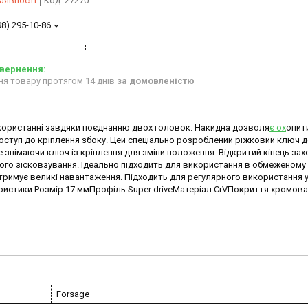
аявності
Код:
27270
98) 295-10-86
ня товару протягом 14 днів
за домовленістю
икористанні завдяки поєднанню двох головок. Накидна дозволя
є ох
опит
 доступ до кріплення збоку. Цей спеціально розроблений ріжковий ключ 
 знімаючи ключ із кріплення для зміни положення. Відкритий кінець за
ого зісковзування. Ідеально підходить для використання в обмеженому 
тримує великі навантаження. Підходить для регулярного використання у
теристики:Розмір 17 ммПрофіль Super driveМатеріал CrVПокриття хромов
Forsage