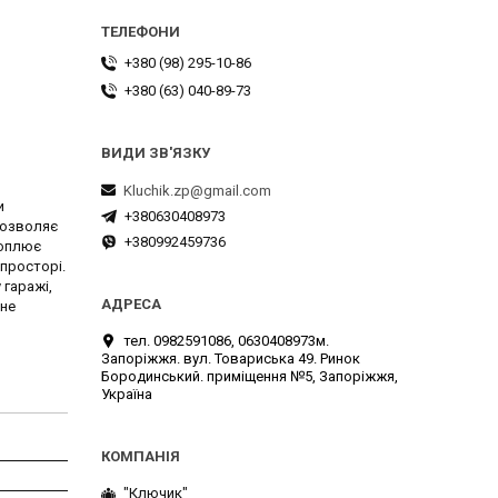
+380 (98) 295-10-86
+380 (63) 040-89-73
Kluchik.zp@gmail.com
и
+380630408973
дозволяє
+380992459736
хоплює
просторі.
 гаражі,
ане
тел. 0982591086, 0630408973м.
Запоріжжя. вул. Товариська 49. Ринок
Бородинський. приміщення №5, Запоріжжя,
Україна
"Ключик"