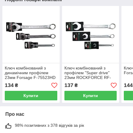
Ключ комбінований з
Ключ комбінований з
Ключ
динамічним профілем
профілем "Super drive"
Fors
23мм Forsage F-75523HD
23мм ROCKFORCE RF-
75523SD
134
137
144
₴
₴
Купити
Купити
Про нас
98% позитивних з 378 відгуків за рік