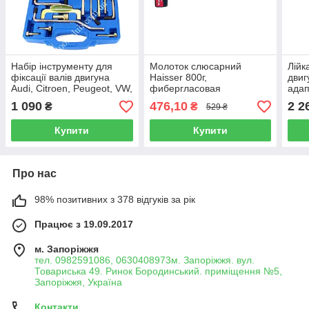
Набір інструменту для
Молоток слюсарний
Лійк
фіксації валів двигуна
Haisser 800г,
двиг
Audi, Citroen, Peugeot, VW,
фибергласовая
адап
Volvo 13 предметів
обгумована рукоятка
1 090
476,10
2 2
₴
₴
529 ₴
ROCKFORCE RF-913G3
89467 (44087)
Купити
Купити
Про нас
98% позитивних з 378 відгуків за рік
Працює з 19.09.2017
м. Запоріжжя
тел. 0982591086, 0630408973м. Запоріжжя. вул.
Товариська 49. Ринок Бородинський. приміщення №5,
Запоріжжя, Україна
Контакти