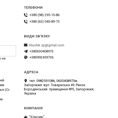
+380 (98) 295-10-86
+380 (63) 040-89-73
Kluchik.zp@gmail.com
+380630408973
+380992459736
р не
ній
тел. 0982591086, 0630408973м.
Запоріжжя. вул. Товариська 49. Ринок
ким
Бородинський. приміщення №5, Запоріжжя,
і (Cr-
Україна
и.
"Ключик"