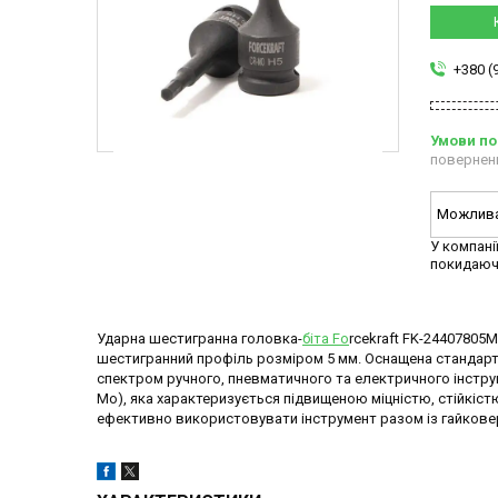
+380 (
повернен
У компані
покидаюч
Ударна шестигранна головка-
біта Fo
rcekraft FK-24407805
шестигранний профіль розміром 5 мм. Оснащена стандарт
спектром ручного, пневматичного та електричного інструм
Mo), яка характеризується підвищеною міцністю, стійкіс
ефективно використовувати інструмент разом із гайкове