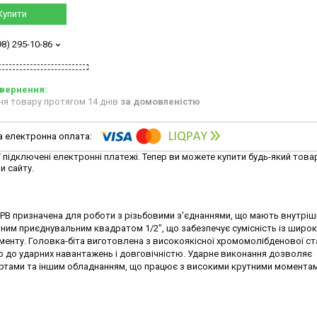
Купити
98) 295-10-86
ня товару протягом 14 днів
за домовленістю
ї підключені електронні платежі. Тепер ви можете купити будь-який това
и сайту.
MPB призначена для роботи з різьбовими з'єднаннями, що мають внутріш
ним приєднувальним квадратом 1/2", що забезпечує сумісність із широ
енту. Головка-біта виготовлена з високоякісної хромомолібденової стал
тю до ударних навантажень і довговічністю. Ударне виконання дозволяє
ртами та іншим обладнанням, що працює з високими крутними моментам