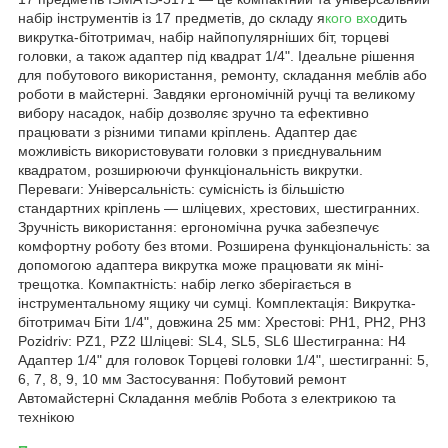
набір інструментів із 17 предметів, до складу я
кого вхо
дить
викрутка-бітотримач, набір найпопулярніших біт, торцеві
головки, а також адаптер під квадрат 1/4". Ідеальне рішення
для побутового використання, ремонту, складання меблів або
роботи в майстерні. Завдяки ергономічній ручці та великому
вибору насадок, набір дозволяє зручно та ефективно
працювати з різними типами кріплень. Адаптер дає
можливість використовувати головки з приєднувальним
квадратом, розширюючи функціональність викрутки.
Переваги: Універсальність: сумісність із більшістю
стандартних кріплень — шліцевих, хрестових, шестигранних.
Зручність використання: ергономічна ручка забезпечує
комфортну роботу без втоми. Розширена функціональність: за
допомогою адаптера викрутка може працювати як міні-
трещотка. Компактність: набір легко зберігається в
інструментальному ящику чи сумці. Комплектація: Викрутка-
бітотримач Біти 1/4", довжина 25 мм: Хрестові: PH1, PH2, PH3
Pozidriv: PZ1, PZ2 Шліцеві: SL4, SL5, SL6 Шестигранна: H4
Адаптер 1/4" для головок Торцеві головки 1/4", шестигранні: 5,
6, 7, 8, 9, 10 мм Застосування: Побутовий ремонт
Автомайстерні Складання меблів Робота з електрикою та
технікою