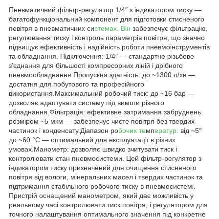
Пневматичний фільтр‑регулятор 1/4″ з індикатором тиску —
багатофункціональний компонент для підготовки стисненого
повітря в пневматичних си
стемах. Він
забезпечує фільтрацію,
регулювання тиску і контроль параметрів повітря, що значно
підвищує ефективність і надійність роботи пневмоінструментів
та обладнання. Підключення: 1/4″ — стандартне різьбове
з’єднання для більшості компресорних ліній і дрібного
пневмообладнання.Пропускна здатність: до ~1300 л/хв —
достатня для побутового та професійного
використання.Максимальний робочий тиск: до ~16 бар —
дозволяє адаптувати систему під вимоги різного
обладнання.Фільтрація: ефективне затримання забруднень
розміром ~5 мкм — забезпечує чисте повітря без твердих
частинок і конденсату.Діапазон ро
бочих те
мп
ератур:
від ~5°
до ~60 °C — оптимальний для експлуатації в різних
умовах.Манометр: дозволяє швидко зчитувати тиск і
контролювати стан пневмосистеми. Цей фільтр-регулятор з
індикатором тиску призначений для очищення стисненого
повітря від вологи, мінеральних масел і твердих частинок та
підтримання стабільного робочого тиску в пневмосистемі.
Пристрій оснащений манометром, який дає можливість у
реальному часі контролювати тиск повітря, і регулятором для
точного налаштування оптимального значення під конкретне