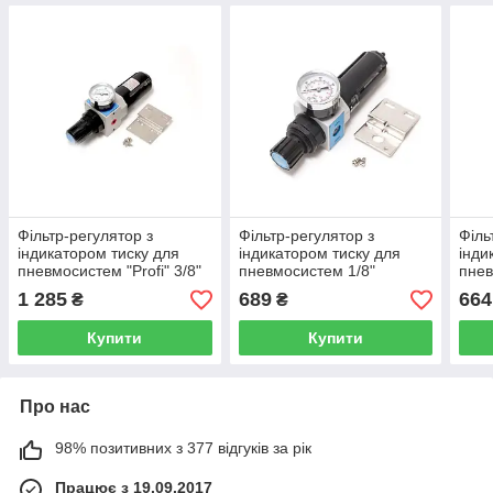
Фільтр-регулятор з
Фільтр-регулятор з
Філь
індикатором тиску для
індикатором тиску для
інди
пневмосистем "Profi" 3/8"
пневмосистем 1/8"
пнев
(пропускна спроможність:
Forsage F-EW2000-01
ROC
1 285
689
664
₴
₴
1300 л/хв, 16bar) Forsage
02
F-EW4000-03
Купити
Купити
Про нас
98% позитивних з 377 відгуків за рік
Працює з 19.09.2017