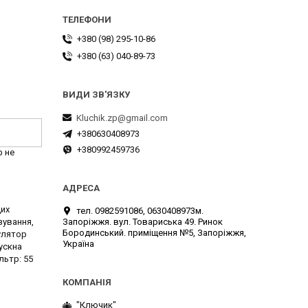
+380 (98) 295-10-86
+380 (63) 040-89-73
Kluchik.zp@gmail.com
+380630408973
+380992459736
р не
дих
тел. 0982591086, 0630408973м.
Запоріжжя. вул. Товариська 49. Ринок
зування,
Бородинський. приміщення №5, Запоріжжя,
улятор
Україна
ускна
льтр: 55
"Ключик"