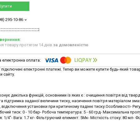
Купити
98) 295-10-86
ня товару протягом 14 днів
за домовленістю
ї підключені електронні платежі. Тепер ви можете купити будь-який това
и сайту.
онує декілька функцій, основними із яких є : очищення повітря від твер
а підтримка заданої величини тиску, насичення повітря матеріалом зма
 відключення установки при критичному падінні тиску.Особливості- Рег
чий тиск: 0 - 10 бар- Робоча температура: 5 - 60 грд- Максимальна проп
: 1/4"- Вага: 1.7 кг- Фільтруючий елемент: 5Мк- Місткість стоку: 80 мл- Фі