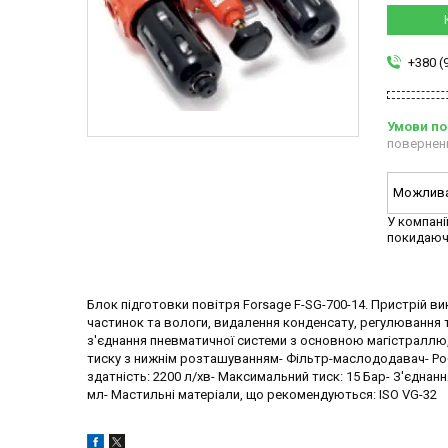
+380 (
повернен
У компані
покидаюч
Блок підготовки повітря Forsage F-SG-700-14. Пристрій вик
частинок та вологи, видалення конденсату, регулювання т
з'єднання пневматичної системи з основною магістраллю,
тиску з нижнім розташуванням- Фільтр-маслододавач- Робо
здатність: 2200 л/хв- Максимальний тиск: 15 Бар- З'єднання
мл- Мастильні матеріали, що рекомендуються: ISO VG-32