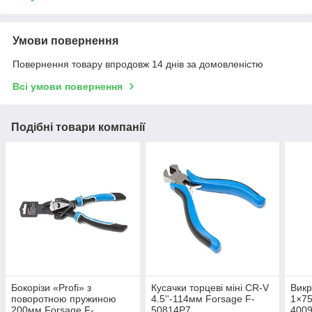
Умови повернення
Повернення товару впродовж 14 днів за домовленістю
Всі умови повернення
Подібні товари компанії
Бокорізи «Profi» з
Кусачки торцеві міні CR-V
Викр
поворотною пружиною
4.5''-114мм Forsage F-
1×7
200мм Forsage F-
50814P7
400