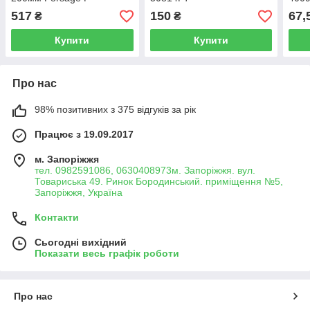
612200(New Profi)
517
150
67,
₴
₴
Купити
Купити
Про нас
98% позитивних з 375 відгуків за рік
Працює з 19.09.2017
м. Запоріжжя
тел. 0982591086, 0630408973м. Запоріжжя. вул.
Товариська 49. Ринок Бородинський. приміщення №5,
Запоріжжя, Україна
Контакти
Сьогодні вихідний
Показати весь графік роботи
Про нас