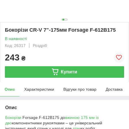
Бокорізи CR-V 7"-175мм Forsage F-612B175
В наявності
Код: 26317
Роздріб
243
₴
Купити
Опис
Характеристики
Відгуки про товар
Доставка
Опис
Бокорізи
Forsage F-612B175 до
вжиною 175 мм із
дво
компонентними рукоятками – це універсальний
інструмент, який стане у нагоді для
різн
их робіт.