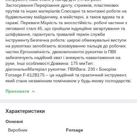
Застосування:Перерізання дроту, стрижнів, пластикових
прутків та інших матеріалів.Слюсарні та монтажні роботи на
будівельному майданчику, в майстерні, а також вдома та в
гаражі. Переваги:Міцність та зносостійкість: робочі частини з
легованої сталі 45, що пройшли індукційне загартування та
шліфування, гарантують тривалий термін служби
інструменту.Безпечна робота: широкі обмежувальні виступи
на рукоятках запобігають зісковзуванню пальців до робочих
частин.Ергономічність: двокомпонентні рукоятки із ПВХ
забезпечують надійний хват і знижують навантаження на
руки. Інші особливості:Довжина: 175 ммТип:
діагональніМатеріал рукоятки: ПВХВага: 230 г Бокорізи
Forsage F-612B175 – це надійний та практичний інструмент,
який стане незамінним помічником у будь-якому господарстві.
Приховати
Характеристики
Основні
Виробник
Forsage