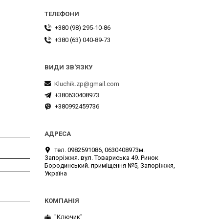
+380 (98) 295-10-86
+380 (63) 040-89-73
Kluchik.zp@gmail.com
+380630408973
+380992459736
тел. 0982591086, 0630408973м.
Запоріжжя. вул. Товариська 49. Ринок
Бородинський. приміщення №5, Запоріжжя,
Україна
"Ключик"