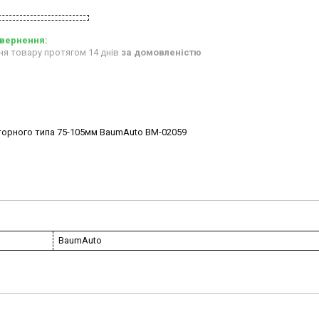
ня товару протягом 14 днів
за домовленістю
торного типа 75-105мм BaumAuto BM-02059
BaumAuto