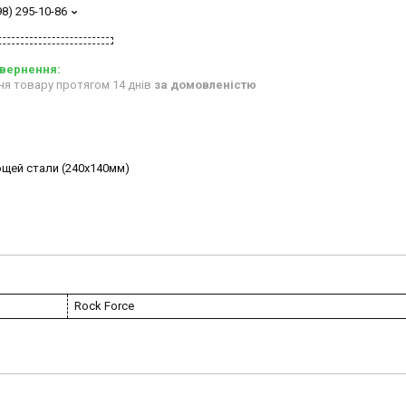
98) 295-10-86
ня товару протягом 14 днів
за домовленістю
ющей стали (240х140мм)
Rock Force