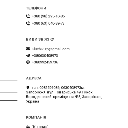
+380 (98) 295-10-86
+380 (63) 040-89-73
Kluchik.zp@gmail.com
+380630408973
+380992459736
тел. 0982591086, 0630408973м.
Запоріжжя. вул. Товариська 49. Ринок
Бородинський. приміщення №5, Запоріжжя,
Україна
"Ключик"