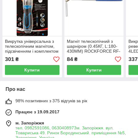
Викрутка універсальна з
Магніт телескопічний з
Викр
телескопічним магнітом,
шарніром (0.45КГ, L:180-
реве
підсвіченням і комплектом
430ММ) ROCKFORCE RF-
4LED
біт, L-210мм (PH1, PH2,
617H
250м
301
84
337
₴
₴
PZ2, SL5, SL6), в блистере
SL5
RF-
Купити
Купити
Про нас
98% позитивних з 375 відгуків за рік
Працює з 19.09.2017
м. Запоріжжя
тел. 0982591086, 0630408973м. Запоріжжя. вул.
Товариська 49. Ринок Бородинський. приміщення №5,
Запоріжжя, Україна