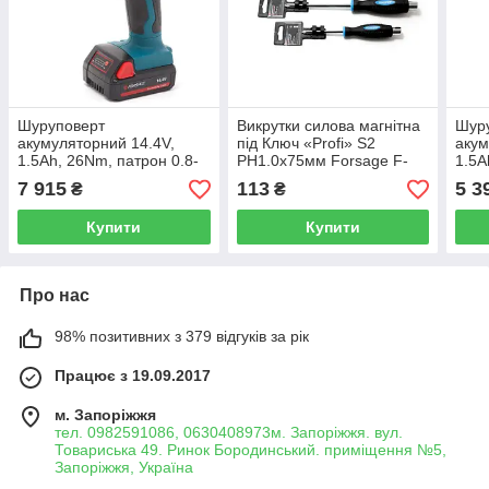
Шуруповерт
Викрутки силова магнітна
Шур
акумуляторний 14.4V,
під Ключ «Profi» S2
акум
1.5Ah, 26Nm, патрон 0.8-
PH1.0х75мм Forsage F-
1.5A
10мм, (2шт LI-ion аккум.)
7021075
10мм
7 915
113
5 3
₴
₴
(В кейсі) Forsage
акум
CDH14.4V-LI
Fors
Купити
Купити
LI
Про нас
98% позитивних з 379 відгуків за рік
Працює з 19.09.2017
м. Запоріжжя
тел. 0982591086, 0630408973м. Запоріжжя. вул.
Товариська 49. Ринок Бородинський. приміщення №5,
Запоріжжя, Україна