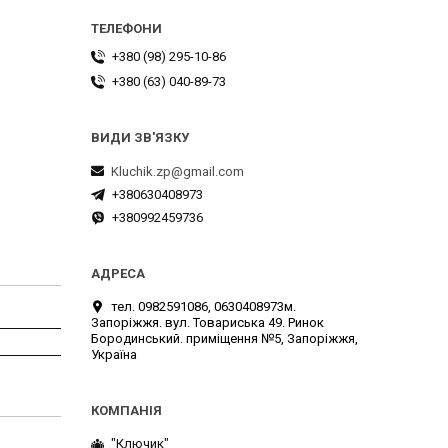
+380 (98) 295-10-86
+380 (63) 040-89-73
Kluchik.zp@gmail.com
+380630408973
+380992459736
тел. 0982591086, 0630408973м.
Запоріжжя. вул. Товариська 49. Ринок
Бородинський. приміщення №5, Запоріжжя,
Україна
"Ключик"