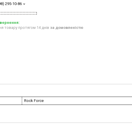
98) 295-10-86
ня товару протягом 14 днів
за домовленістю
Rock Force