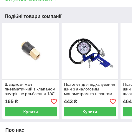
Подібні товари компанії
Швидкознімач
Пістолет для підкачування
Піст
пневматичний з клапаном,
шин з аналоговим
шин 
внутрішнє різьблення 1/4"
манометром та шлангом
шлан
(ONE TOUCH) Forsage F-
(0-12 Bar) RockForce RF-
Fors
165
443
464
₴
₴
SE6-2SF
STG-27
Купити
Купити
Про нас