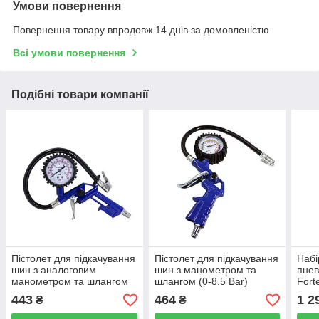
Умови повернення
Повернення товару впродовж 14 днів за домовленістю
Всі умови повернення
Подібні товари компанії
Пістолет для підкачування
Пістолет для підкачування
Набі
шин з аналоговим
шин з манометром та
пнев
манометром та шлангом
шлангом (0-8.5 Bar)
Fort
(0-12 Bar) RockForce RF-
Forsage F-STG-24
443
464
1 2
₴
₴
STG-27