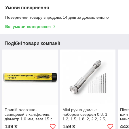
Умови повернення
Повернення товару впродовж 14 днів за домовленістю
Всі умови повернення
Подібні товари компанії
Припій олов'яно-
Міні ручна дриль з
Піст
свинцевий з каніфоллю,
набором свердел 0.8, 1,
шин 
діаметр 1.0 мм, вага 15 г,
1.2, 1.5, 1.8, 2, 2.2, 2.5,
ман
олово 60% свинець 40%
2.8, 3 мм, мікродриль для
(0-1
139
159
443
₴
₴
Work's 31045 W15001
плат і точних робіт, 11 шт
STG