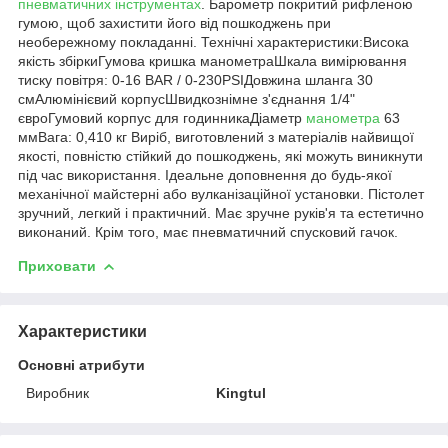
пневматичних інструментах
. Барометр покритий рифленою
гумою, щоб захистити його від пошкоджень при
необережному покладанні. Технічні характеристики:Висока
якість збіркиГумова кришка манометраШкала вимірювання
тиску повітря: 0-16 BAR / 0-230PSIДовжина шланга 30
смАлюмінієвий корпусШвидкознімне з'єднання 1/4"
євроГумовий корпус для годинникаДіаметр
манометра
63
ммВага: 0,410 кг Виріб, виготовлений з матеріалів найвищої
якості, повністю стійкий до пошкоджень, які можуть виникнути
під час використання. Ідеальне доповнення до будь-якої
механічної майстерні або вулканізаційної установки. Пістолет
зручний, легкий і практичний. Має зручне руків'я та естетично
виконаний. Крім того, має пневматичний спусковий гачок.
Приховати
Характеристики
Основні атрибути
Виробник
Kingtul