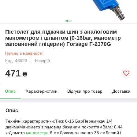
Пістолет для підкачки шин з аналоговим
манометром і шлангом (0-16bar, манометр
заповнений гліцерин) Forsage F-2370G
Немає в наявності
Код: 46923
Роздріб
471
₴
Опис
Характеристики
Відгуки про товар
Доставка
Опис
Технічні характеристики:Тиск 0-16 БарПеремикач 1/4
дюймаМанометр з гумовим бажаним покриттямВага: 0.44
кгДіаметр
манометра
6 ммДовжина шланга 35 смЛегкий і