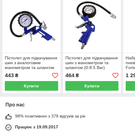
Пістолет для підкачування
Пістолет для підкачування
Набі
шин з аналоговим
шин з манометром та
пнев
манометром та шлангом
шлангом (0-8.5 Bar)
Fort
(0-12 Bar) RockForce RF-
Forsage F-STG-24
443
464
1 2
₴
₴
STG-27
Купити
Купити
Про нас
98% позитивних з 378 відгуків за рік
Працює з 19.09.2017