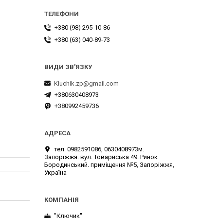
+380 (98) 295-10-86
+380 (63) 040-89-73
Kluchik.zp@gmail.com
+380630408973
+380992459736
тел. 0982591086, 0630408973м.
Запоріжжя. вул. Товариська 49. Ринок
Бородинський. приміщення №5, Запоріжжя,
Україна
"Ключик"