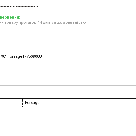
ня товару протягом 14 днів
за домовленістю
90° Forsage F-750900U
Forsage