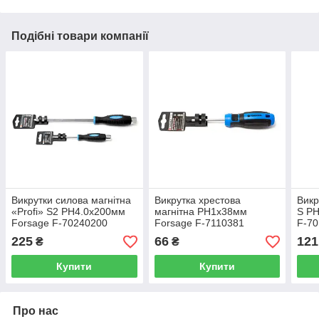
Подібні товари компанії
Викрутки силова магнітна
Викрутка хрестова
Викр
«Profi» S2 PH4.0х200мм
магнітна PH1х38мм
S PH
Forsage F-70240200
Forsage F-7110381
F-7
225
66
121
₴
₴
Купити
Купити
Про нас