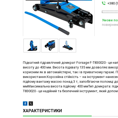
+380 (
повернен
Підкатний гідравлічний домкрат Forsage F-T830020 - це н
висоту до 400 мм. Висота підхвату 135 мм дозволяє вик
корисним як в автомайстерні, так і в приватному гаражі. 
використання.Корозійна стійкість – на інструмент нанес
підйому вантажу масою понад 3 т, запобігаючи поломці до
ммМаксимальна висота підйому: 400 ммТип домкрата: підк
T830020 - це надійний та безпечний інструмент, який доп
ХАРАКТЕРИСТИКИ