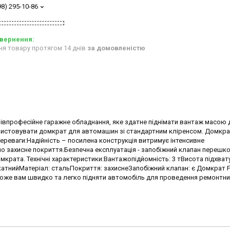
98) 295-10-86
ня товару протягом 14 днів
за домовленістю
апівпрофесійне гаражне обладнання, яке здатне піднімати вантаж масою д
ористовувати домкрат для автомашин зі стандартним кліренсом. Домкра
Переваги:Надійність – посилена конструкція витримує інтенсивне
ено захисне покриття.Безпечна експлуатація - запобіжний клапан переш
мкрата. Технічні характеристики:Вантажопідйомність: 3 тВисота підхвату
атнийМатеріал: стальПокриття: захиснеЗапобіжний клапан: є Домкрат F
оможе вам швидко та легко підняти автомобіль для проведення ремонтних