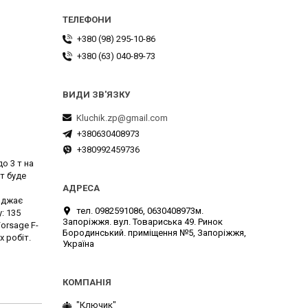
+380 (98) 295-10-86
+380 (63) 040-89-73
Kluchik.zp@gmail.com
+380630408973
+380992459736
о 3 т на
т буде
коджає
тел. 0982591086, 0630408973м.
: 135
Запоріжжя. вул. Товариська 49. Ринок
orsage F-
Бородинський. приміщення №5, Запоріжжя,
 робіт.
Україна
"Ключик"