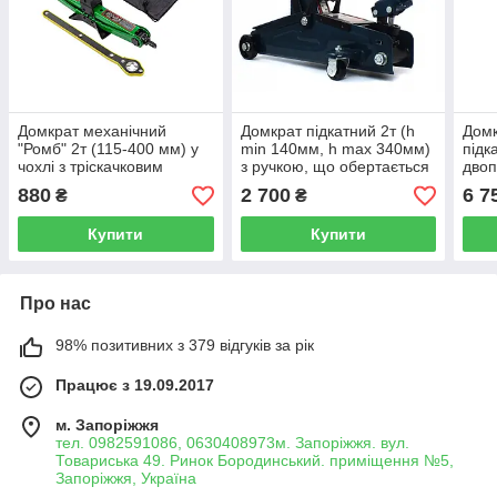
Домкрат механічний
Домкрат підкатний 2т (h
Домк
"Ромб" 2т (115-400 мм) у
min 140мм, h max 340мм)
підк
чохлі з тріскачковим
з ручкою, що обертається
дво
ключем ROCKFORCE RF-
180°
ROC
880
2 700
6 7
₴
₴
10152A
HT
Купити
Купити
Про нас
98% позитивних з 379 відгуків за рік
Працює з 19.09.2017
м. Запоріжжя
тел. 0982591086, 0630408973м. Запоріжжя. вул.
Товариська 49. Ринок Бородинський. приміщення №5,
Запоріжжя, Україна