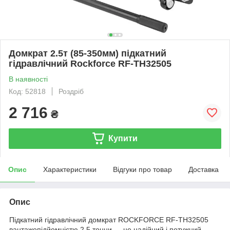
Домкрат 2.5т (85-350мм) підкатний
гідравлічний Rockforce RF-TH32505
В наявності
Код: 52818
Роздріб
2 716
₴
Купити
Опис
Характеристики
Відгуки про товар
Доставка
Опис
Підкатний гідравлічний домкрат ROCKFORCE RF-TH32505
вантажопідйомністю 2,5 тонни — це надійний і потужний