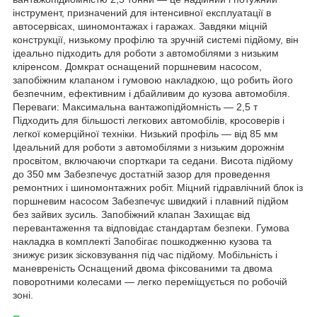
інструмент, призначений для інтенсивної експлуатації в
автосервісах, шиномонтажах і гаражах. Завдяки міцній
конструкції, низькому профілю та зручній системі підйому, він
ідеально підходить для роботи з автомобілями з низьким
кліренсом. Домкрат оснащений поршневим насосом,
запобіжним клапаном і гумовою накладкою, що робить його
безпечним, ефективним і дбайливим до кузова автомобіля.
Переваги: Максимальна вантажопідйомність — 2,5 т
Підходить для більшості легкових автомобілів, кросоверів і
легкої комерційної техніки. Низький профіль — від 85 мм
Ідеальний для роботи з автомобілями з низьким дорожнім
просвітом, включаючи спорткари та седани. Висота підйому
до 350 мм Забезпечує достатній зазор для проведення
ремонтних і шиномонтажних робіт. Міцний гідравлічний блок із
поршневим насосом Забезпечує швидкий і плавний підйом
без зайвих зусиль. Запобіжний клапан Захищає від
перевантаження та відповідає стандартам безпеки. Гумова
накладка в комплекті Запобігає пошкодженню кузова та
знижує ризик зісковзування під час підйому. Мобільність і
маневреність Оснащений двома фіксованими та двома
поворотними колесами — легко переміщується по робочій
зоні.