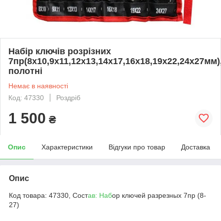
Набір ключів розрізних
7пр(8х10,9х11,12х13,14х17,16х18,19х22,24х27мм)
полотні
Немає в наявності
Код: 47330
Роздріб
1 500
₴
Опис
Характеристики
Відгуки про товар
Доставка
Опис
Код товара: 47330, Сост
ав: Наб
ор ключей разрезных 7пр (8-
27)