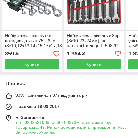
Набір ключів відігнутих
Набір ключів ріжкових 8пр.
Набі
накидних, вигин 75°, 6пр.
(8х10-22х24мм), на
унів
(8x10,12x13,14x15,16x17,18x19,22x24мм),
полотні Forsage F-5082P
комб
в пластиковом
24мм
859
1 364
1 8
₴
₴
ROCKFORCE RF-50610
2пр(
ROC
Купити
Купити
Про нас
98% позитивних з 377 відгуків за рік
Працює з 19.09.2017
м. Запоріжжя
тел. 0982591086, 0630408973м. Запоріжжя. вул.
Товариська 49. Ринок Бородинський. приміщення №5,
Запоріжжя, Україна